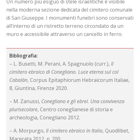
Un numero più esiguo di stele israelitiche è visibile
nella moderna sezione dedicata del cimitero comunale
di San Giuseppe. I monumenti funebri sono conservati
all’interno di un ristretto terreno circondato da un
muro e accessibile attraverso un cancello in ferro.
Bibliografia:
– L. Busetti, M. Perani, A. Spagnuolo (curr.),
Il
cimitero ebraico di Conegliano. Luce eterna sul col
Cabalàn
, Corpus Epitaphiorum Hebraicorum Italiae,
8, Giuntina, Firenze 2020.
– M. Zanussi,
Conegliano e gli ebrei. Una convivenza
plurisecolare
, Centro coneglianese di storia e
archeologia, Conegliano 2012.
– A. Morpurgo,
Il cimitero ebraico in Italia
, Quodlibet,
Macerata 2012, p. 200.