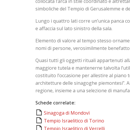
collocata l’arca in stile coordinato e altre
simboliche del Tempio di Gerusalemme e dei
Lungo i quattro lati corre un’unica panca co
e affaccia sul lato sinistro della sala.
Elemento di valore al tempo stesso ornamenta
nomi di persone, verosimilmente benefattori
Quasi tutti gli oggetti rituali appartenuti 
maggiore tutela e mantenerne talvolta l’util
costituito l’occasione per allestire al piano
architetture delle sinagoghe piemontesi”. Al
regione, insieme a una selezione di manufatt
Schede correlate:
Sinagoga di Mondovì
Tempio Israelitico di Torino
Tempio Israelitico di Vercelli