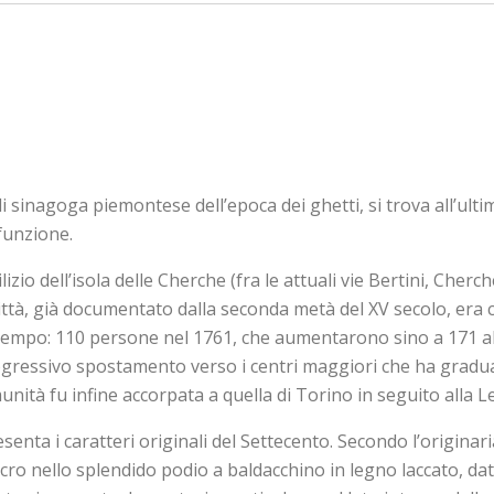
sinagoga piemontese dell’epoca dei ghetti, si trova all’ulti
 funzione.
lizio dell’isola delle Cherche (fra le attuali vie Bertini, Che
città, già documentato dalla seconda metà del XV secolo, era co
mpo: 110 persone nel 1761, che aumentarono sino a 171 al p
ogressivo spostamento verso i centri maggiori che ha gradu
omunità fu infine accorpata a quella di Torino in seguito alla 
senta i caratteri originali del Settecento. Secondo l’originar
lcro nello splendido podio a baldacchino in legno laccato, dat