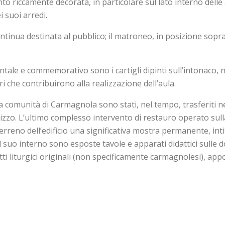
ttanto riccamente decorata, in particolare sul lato interno de
 suoi arredi.
ntinua destinata al pubblico; il matroneo, in posizione soprae
le e commemorativo sono i cartigli dipinti sull’intonaco, nei 
 che contribuirono alla realizzazione dell’aula.
alla comunità di Carmagnola sono stati, nel tempo, trasferiti 
izzo. L’ultimo complesso intervento di restauro operato sulla
 terreno dell’edificio una significativa mostra permanente, int
 suo interno sono esposte tavole e apparati didattici sulle d
i liturgici originali (non specificamente carmagnolesi), appo