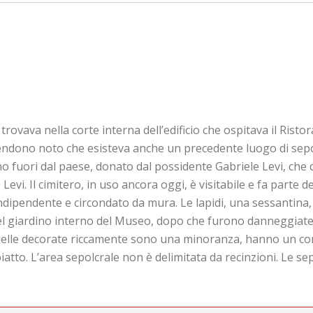
 trovava nella corte interna dell’edificio che ospitava il Ris
 rendono noto che esisteva anche un precedente luogo di sepo
eno fuori dal paese, donato dal possidente Gabriele Levi, che
evi. Il cimitero, in uso ancora oggi, è visitabile e fa parte d
ipendente e circondato da mura. Le lapidi, una sessantina,
el giardino interno del Museo, dopo che furono danneggiate 
 quelle decorate riccamente sono una minoranza, hanno un c
to. L’area sepolcrale non è delimitata da recinzioni. Le s