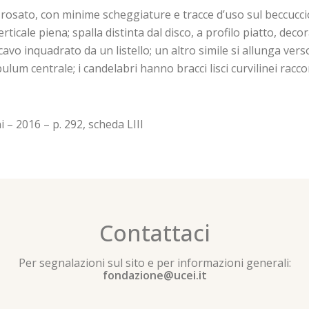
rosato, con minime scheggiature e tracce d’uso sul beccucci
icale piena; spalla distinta dal disco, a profilo piatto, deco
o inquadrato da un listello; un altro simile si allunga verso 
bulum centrale; i candelabri hanno bracci lisci curvilinei rac
i – 2016 – p. 292, scheda LIII
Contattaci
Per segnalazioni sul sito e per informazioni generali:
fondazione@ucei.it