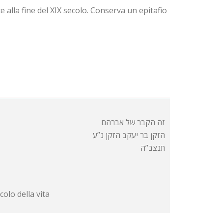
 alla fine del XIX secolo. Conserva un epitafio
זה הקבר של אברהם
הזקן בר יעקב הזקן נ”ע
תנצב”ה
colo della vita