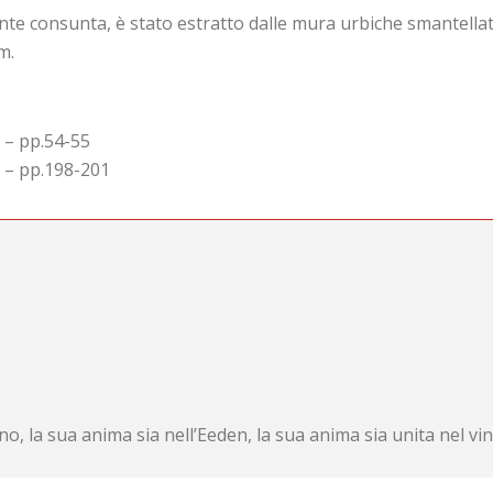
ente consunta, è stato estratto dalle mura urbiche smantellate
m.
 – pp.54-55
9 – pp.198-201
no, la sua anima sia nell’Eeden, la sua anima sia unita nel vin