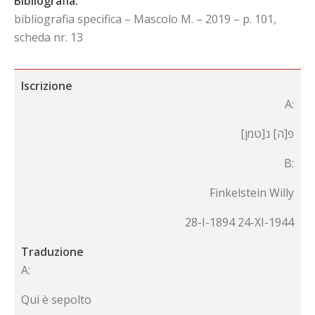
Bibliografia:
bibliografia specifica – Mascolo M. – 2019 – p. 101,
scheda nr. 13
Iscrizione
A:
פ[ה] נ[טמן]
B:
Finkelstein Willy
28-I-1894 24-XI-1944
Traduzione
A:
Qui è sepolto