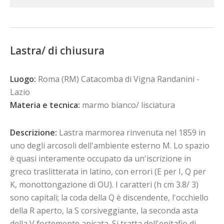
Lastra/ di chiusura
Luogo:
Roma (RM) Catacomba di Vigna Randanini -
Lazio
Materia e tecnica:
marmo bianco/ lisciatura
Descrizione:
Lastra marmorea rinvenuta nel 1859 in
uno degli arcosoli dell'ambiente esterno M. Lo spazio
è quasi interamente occupato da un'iscrizione in
greco traslitterata in latino, con errori (E per I, Q per
K, monottongazione di OU). I caratteri (h cm 3.8/ 3)
sono capitali; la coda della Q è discendente, l'occhiello
della R aperto, la S corsiveggiante, la seconda asta
della V fortemente apicata. Si tratta dell'epitafio di