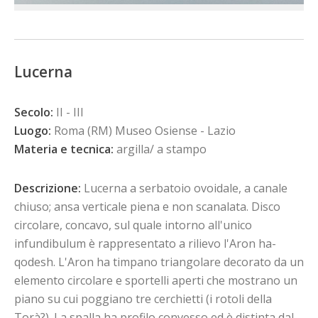
Lucerna
Secolo:
II - III
Luogo:
Roma (RM) Museo Osiense - Lazio
Materia e tecnica:
argilla/ a stampo
Descrizione:
Lucerna a serbatoio ovoidale, a canale
chiuso; ansa verticale piena e non scanalata. Disco
circolare, concavo, sul quale intorno all'unico
infundibulum è rappresentato a rilievo l'Aron ha-
qodesh. L'Aron ha timpano triangolare decorato da un
elemento circolare e sportelli aperti che mostrano un
piano su cui poggiano tre cerchietti (i rotoli della
Torà?). La spalla ha profilo convesso ed è distinta dal