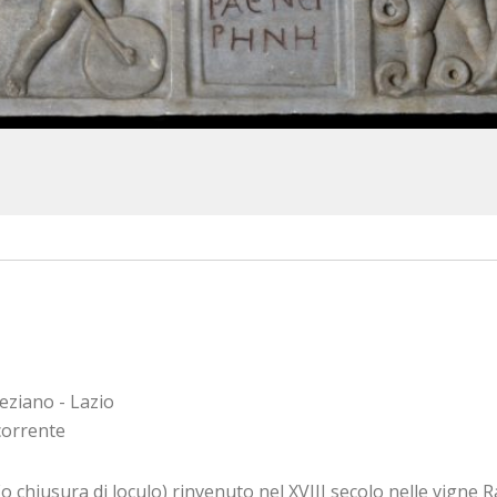
ziano - Lazio
corrente
o chiusura di loculo) rinvenuto nel XVIII secolo nelle vigne 