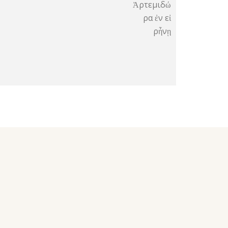
Ἀρτεμιδώ
ρα ἐν εἰ
ρἦνῃ