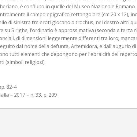
rcheriano, è confluito in quelle del Museo Nazionale Romano.
centralmente il campo epigrafico rettangolare (cm 20 x 12), i
llo di sinistra tre eroti giocano a trochus, nel destro altri 
orre su 5 righe; l'ordinatio è approssimativa (seconda e terza
mionciali, di dimensioni leggermente differenti tra loro; mancan
guito dal nome della defunta, Artemidora, e dall'augurio di pa
sono tutti elementi che depongono per l'ebraicità del reper
(simboli religiosi).
pp. 82-4
Jalla – 2017 – n. 33, p. 209