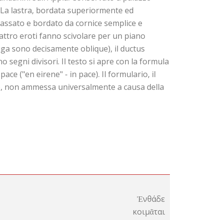
 La lastra, bordata superiormente ed
ncassato e bordato da cornice semplice e
quattro eroti fanno scivolare per un piano
 riga sono decisamente oblique), il ductus
o segni divisori. Il testo si apre con la formula
ce ("en eirene" - in pace). Il formulario, il
to, non ammessa universalmente a causa della
Ἐνθάδε
κοιμᾶται