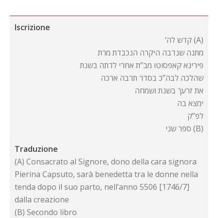
Iscrizione
‘קדש לה (A)
מתנה שנדבה היקרה הנכבדת מרת
פירינא קאפסוטו מב”ת אחרי לדתה בשנת
שהלכה לבה”כ בסדר תרבה ארכה
את זרעך בשנת ושמחה
ימצא בה
לפ”ק
ספר שני (B)
Traduzione
(A) Consacrato al Signore, dono della cara signora
Pierina Capsuto, sarà benedetta tra le donne nella
tenda dopo il suo parto, nell’anno 5506 [1746/7]
dalla creazione
(B) Secondo libro