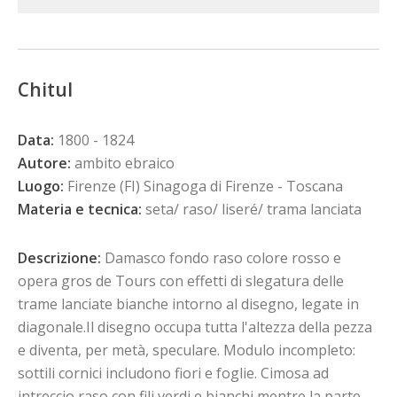
Chitul
Data:
1800 - 1824
Autore:
ambito ebraico
Luogo:
Firenze (FI) Sinagoga di Firenze - Toscana
Materia e tecnica:
seta/ raso/ liseré/ trama lanciata
Descrizione:
Damasco fondo raso colore rosso e
opera gros de Tours con effetti di slegatura delle
trame lanciate bianche intorno al disegno, legate in
diagonale.Il disegno occupa tutta l'altezza della pezza
e diventa, per metà, speculare. Modulo incompleto:
sottili cornici includono fiori e foglie. Cimosa ad
intreccio raso con fili verdi e bianchi mentre la parte