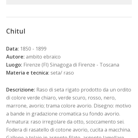
Chitul
Data:
1850 - 1899
Autore:
ambito ebraico
Luogo:
Firenze (FI) Sinagoga di Firenze - Toscana
Materia e tecnica:
seta/ raso
Descrizione:
Raso di seta rigato prodotto da un ordito
di colore verde chiaro, verde scuro, rosso, nero,
marrone, avorio; trama colore avorio. Disegno: motivo
a bande in gradazione cromatica su fondo avorio.
Armatura: raso irregolare da otto, scoccamento sei.
Fodera di rasatello di cotone avorio, cucita a macchina.
Gallone a telaio in argento filato, argento lamellare,