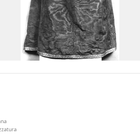
ana
zzatura