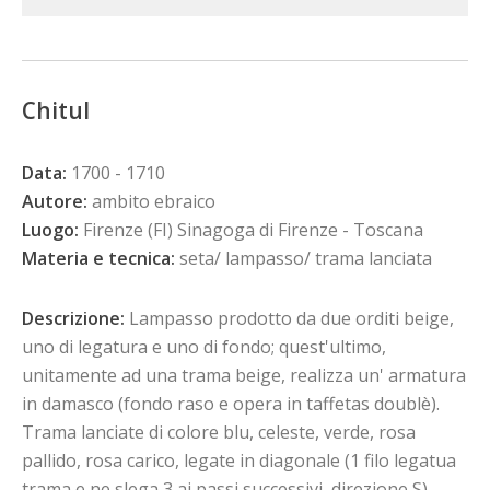
Chitul
Data:
1700 - 1710
Autore:
ambito ebraico
Luogo:
Firenze (FI) Sinagoga di Firenze - Toscana
Materia e tecnica:
seta/ lampasso/ trama lanciata
Descrizione:
Lampasso prodotto da due orditi beige,
uno di legatura e uno di fondo; quest'ultimo,
unitamente ad una trama beige, realizza un' armatura
in damasco (fondo raso e opera in taffetas doublè).
Trama lanciate di colore blu, celeste, verde, rosa
pallido, rosa carico, legate in diagonale (1 filo legatua
trama e ne slega 3 ai passi successivi, direzione S).