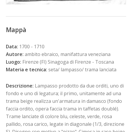
Mappà
Data:
1700 - 1710
Autore:
ambito ebraico, manifattura veneziana
Luogo:
Firenze (FI) Sinagoga di Firenze - Toscana
Materia e tecnica:
seta/ lampasso/ trama lanciata
Descrizione:
Lampasso prodotto da due orditi, uno di
fondo e uno di legatura; il primo, unitamente ad una
trama beige realizza un'armatura in damasco (fondo
faccia ordito, opera faccia trama in taffetas doublé).
Trame lanciate di colore blu, celeste, verde, rosa
pallido, rosa carico, legate in diagonale (1/3, direzione
S). Disegno con motivo a "pizzo". Cimosa in raso beige,