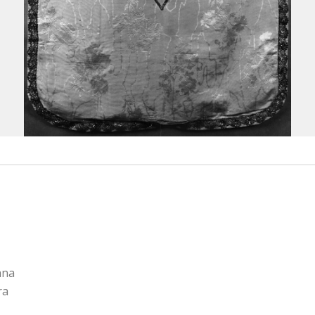
ana
ra