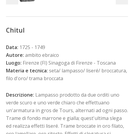
Chitul
Data:
1725 - 1749
Autore:
ambito ebraico
Luogo:
Firenze (FI) Sinagoga di Firenze - Toscana
Materia e tecnica:
seta/ lampasso/ liseré/ broccatura,
filo d'oro/ trama broccata
Descrizione:
Lampasso prodotto da due orditi uno
verde scuro e uno verde chiaro che effettuano
un'armatura in gros de Tours, alternati ad ogni passo.
Trame di fondo marrone e gialla; quest'ultima slega
ed realizza effetti liseré. Trame broccate in oro filato,
oro lamellare, oro ritorto. Effetti di slegatura si