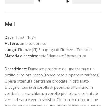
Meil
Data:
1650 - 1674
Autore:
ambito ebraico
Luogo:
Firenze (FI) Sinagoga di Firenze - Toscana
Materia e tecnica:
seta/ damasco/ broccatura
Descrizione:
Damasco prodotto da una trama e un
ordito di colore rosso (fondo raso e opera in taffetas).
Opera ottenuta per trame broccate in oro filato.
Disegno: teorie di corolle di peonia si alternano in
verticale, a scacchiera, a corolle piu' piccole orientate
verso destra e verso sinistra. Cimosa in raso con due
bande verdi separate da una centrale bianca e quattro