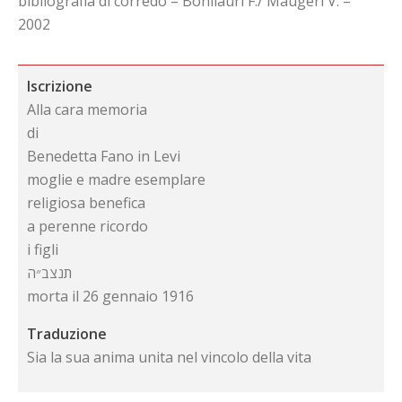
bibliografia di corredo – Bonilauri F./ Maugeri V. –
2002
Iscrizione
Alla cara memoria
di
Benedetta Fano in Levi
moglie e madre esemplare
religiosa benefica
a perenne ricordo
i figli
תנצב״ה
morta il 26 gennaio 1916
Traduzione
Sia la sua anima unita nel vincolo della vita