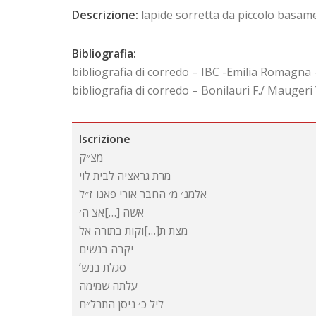
Descrizione:
lapide sorretta da piccolo basa
Bibliografia:
bibliografia di corredo – IBC -Emilia Romagna
bibliografia di corredo – Bonilauri F./ Maugeri
Iscrizione
מצ״ק
מרת גראציה לבית לוי
אלמנ׳ מ׳ החבר אורי פאנו ז״ל
אשה […]אצ ה׳
מצת ת[…]וקות בתורה אל
יקרה בנשים
סגלת בנש’
עלתה שמימה
ליל כ׳ ניסן התרל״ח