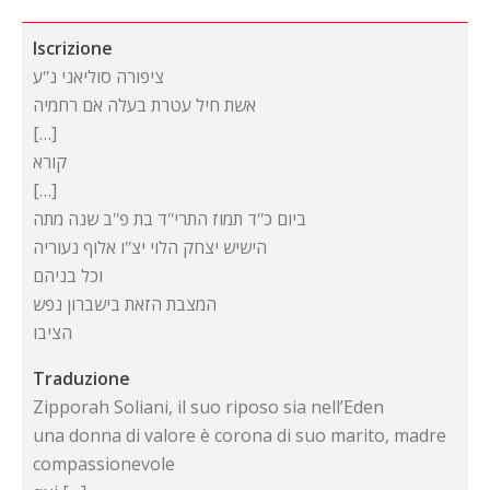
Iscrizione
ציפורה סוליאני נʺע
אשת חיל עטרת בעלה אם רחמיה
[…]
קורא
[…]
ביום כʺד תמוז התריʺד בת פʺב שנה מתה
הישיש יצחק הלוי יצʺו אלוף נעוריה
וכל בניהם
המצבת הזאת בישברון נפש
הציבו
Traduzione
Zipporah Soliani, il suo riposo sia nell’Eden
una donna di valore è corona di suo marito, madre
compassionevole