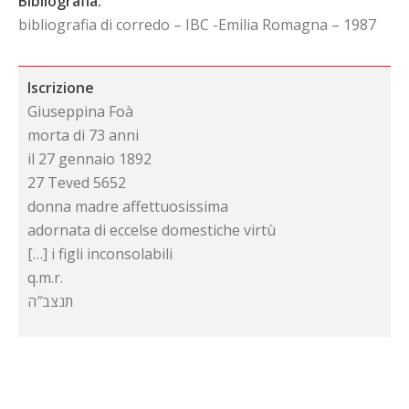
Bibliografia:
bibliografia di corredo – IBC -Emilia Romagna – 1987
Iscrizione
Giuseppina Foà
morta di 73 anni
il 27 gennaio 1892
27 Teved 5652
donna madre affettuosissima
adornata di eccelse domestiche virtù
[…] i figli inconsolabili
q.m.r.
תנצב″ה