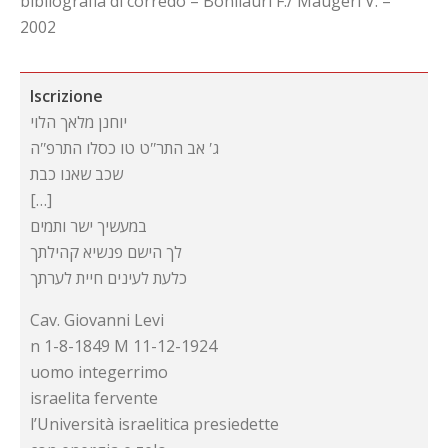
bibliografia di corredo – Bonilauri F./ Maugeri V. –
2002
Iscrizione
יוחנן מלאך הלוי
גʹ אב התרʺט טו כסלו התרפʺה
שכב שאנו כבת
[…]
במעשיך ישר ותמים
לך הישם פנשיא קהילתך
כלעת לעינים חיית לערתך
Cav. Giovanni Levi
n 1-8-1849 M 11-12-1924
uomo integerrimo
israelita fervente
l’Università israelitica presiedette