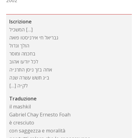
2002
Iscrizione
[…] המשכיל
גבריאל חי אירניסטו פואה
הולך וגדול
בחכמה ומוסר
לכל יודעו אהוב
אחה בזך ניסן התרנ״ה
ב״ג תשש עשרה שנה
לק״ה […]
Traduzione
il mashkil
Gabriel Chay Ernesto Foah
è cresciuto
con saggezza e moralità