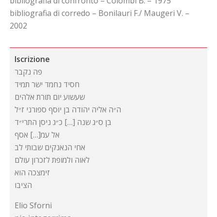
bibliografia di confronto – Colombi B. – 1975
bibliografia di corredo – Bonilauri F./ Maugeri V. –
2002
Iscrizione
פה נקבר
חסיד נחמד ישר תמיד
שעשוע יום תורת אלהים
ה״ה אליה יהודה בן יוסף ספורני ז״ל
בן ס״ג שנה […] כ״ג ניסן התרי״ד
אל עמ[…] אסף
אחי הנאנקים שבותי לב
לאוה ולמופת לזכרון עולם
זימצכה הוא
הציבו
Elio Sforni