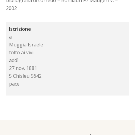
bibliografia di corredo – Bonilauri F./ Maugeri V. –
2002
Iscrizione
a
Muggia Israele
tolto ai vivi
addì
27 nov. 1881
5 Chisleu 5642
pace