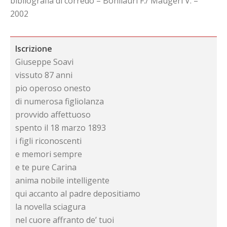
bibliografia di corredo – Bonilauri F./ Maugeri V. –
2002
Iscrizione
Giuseppe Soavi
vissuto 87 anni
pio operoso onesto
di numerosa figliolanza
provvido affettuoso
spento il 18 marzo 1893
i figli riconoscenti
e memori sempre
e te pure Carina
anima nobile intelligente
qui accanto al padre depositiamo
la novella sciagura
nel cuore affranto de’ tuoi