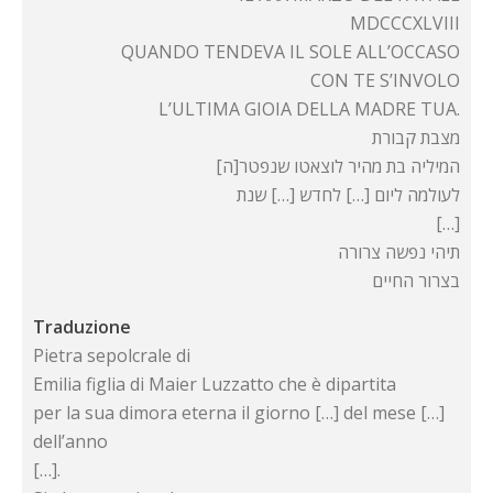
MDCCCXLVIII
QUANDO TENDEVA IL SOLE ALL’OCCASO
CON TE S’INVOLO
L’ULTIMA GIOIA DELLA MADRE TUA.
מצבת קבורת
המיליה בת מהיר לוצאטו שנפטר[ה]
לעולמה ליום […] לחדש […] שנת
[…]
תיהי נפשה צרורה
בצרור החיים
Traduzione
Pietra sepolcrale di
Emilia figlia di Maier Luzzatto che è dipartita
per la sua dimora eterna il giorno […] del mese […]
dell’anno
[…].