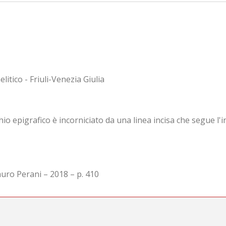
litico - Friuli-Venezia Giulia
io epigrafico è incorniciato da una linea incisa che segue l'in
auro Perani – 2018 – p. 410