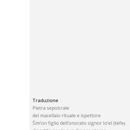
Traduzione
Pietra sepolcrale
del macellaio rituale e ispettore
Šim‘on figlio dell’onorato signor Io’el Ḥefeṣ