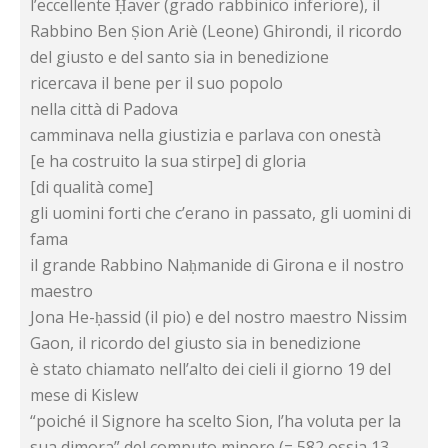
l’eccellente Ḥaver (grado rabbinico inferiore), il
Rabbino Ben Ṣion Ariè (Leone) Ghirondi, il ricordo
del giusto e del santo sia in benedizione
ricercava il bene per il suo popolo
nella città di Padova
camminava nella giustizia e parlava con onestà
[e ha costruito la sua stirpe] di gloria
[di qualità come]
gli uomini forti che c’erano in passato, gli uomini di
fama
il grande Rabbino Naḥmanide di Girona e il nostro
maestro
Jona He-ḥassid (il pio) e del nostro maestro Nissim
Gaon, il ricordo del giusto sia in benedizione
è stato chiamato nell’alto dei cieli il giorno 19 del
mese di Kislew
“poiché il Signore ha scelto Sion, l’ha voluta per la
sua dimora” del computo minore (= 582 ossia 13