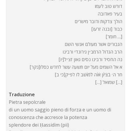
דורש טוב לעמו
בעיר פאדובה
הולך צדקות ודובר מישרים
[ובנה זרעו] כבוד
[חומר …]
הגבורים אשר מעולם אנשי השם
הרב הגדול הרמב״ן גירונדי ורבינו
[יו]נה החסיד ורבינו נסים גאון זצ״ל
[נקר]א אל השמים מעל יום תשעה עשר לחדש כסלו
[כי ב]חר ה׳ ב̇צ̇י̇ו̇ן א̇ו̇ה ל̇מ̇ו̇ש̇ב ל̇ו לפ״ק
[…] שמואל […]
Traduzione
Pietra sepolcrale
di un uomo saggio pieno di forza e un uomo di
conoscenza che accresce la potenza
splendore dei Ḥassidim (pii)