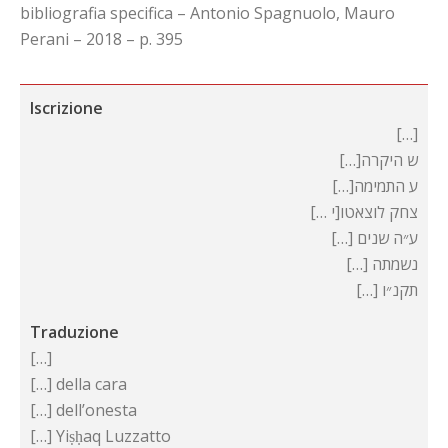
bibliografia specifica – Antonio Spagnuolo, Mauro
Perani – 2018 – p. 395
Iscrizione
[…]
[…]ש היקרה
[…]ע התמימה
[… י]צחק לוצאטו
[…] ע״ה שנים
[…] נשמתה
[…] תקנ״ו
Traduzione
[…]
[…] della cara
[…] dell’onesta
[…] Yiṣḥaq Luzzatto