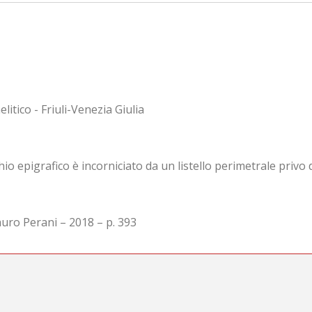
litico - Friuli-Venezia Giulia
io epigrafico è incorniciato da un listello perimetrale privo 
auro Perani – 2018 – p. 393