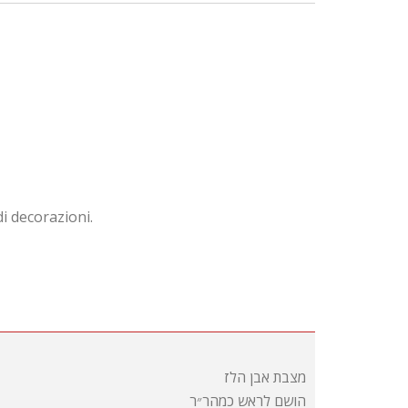
di decorazioni.
מצבת אבן הלז
הושם לראש כמהר״ר