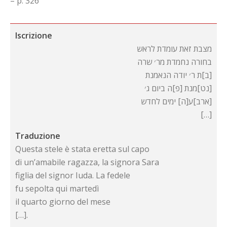
– p. 326
Iscrizione
מצבת זאת עומדת לראש
בחורה נחמדת מר׳ שרה
ב]ת ר׳ יודה הנאמנת]
נט]מנת [פ]ה ביום ג׳]
ארב]ע[ה] ימים לחדש]
[…]
Traduzione
Questa stele è stata eretta sul capo
di un’amabile ragazza, la signora Sara
figlia del signor Iuda. La fedele
fu sepolta qui martedì
il quarto giorno del mese
[…].