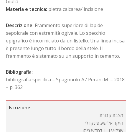
Giulia
Materia e tecnica:
pietra calcarea/ incisione
Descrizione:
Frammento superiore di lapide
sepolcrale con estremità ogivale. Lo specchio
epigrafico è incorniciato da un listello. Una linea incisa
è presente lungo tutto il bordo della stele. Il
frammento è sistemato su un supporto in cemento.
Bibliografia:
bibliografia specifica – Spagnuolo A./ Perani M. – 2018
– p. 362
Iscrizione
מצבת קבורת
היקר אלישע פינקרלי
שנל״ע […] לחדש ניסן