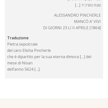
[…] שנת התרכ״ד
ALESSANDRO PINCHERLE
MANCÒ A’ VIVI
DI GIORNI 23 LI II APRILE [1864]
Traduzione
Pietra sepolcrale
del caro Elisha Pincherle
che è dipartito per la sua eterna dimora […] del
mese di Nisan
dell’anno 5624 […].