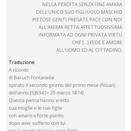
NELLA PERDITA SENZA FINE AMARA
DELL’UNICO SUO FIGLIUOLO MASCHIO
PIETOSE GENTI PREGATE PACE CON NOI
ALL’ANIMA RETTA AFFETTUOSISSIMA
INFORMATA AD OGNI PRIVATA VIRTU
CHE […] FEDE E AMORE
ALL’UOMO ED AL CITTADINO.
Traduzione
A ricordo
di Baruch Fontanella
spirato il secondo giorno del primo mese (Nisan)
dell’anno [5]634 (= 20 marzo 1874).
Questa pietra hanno eretto
sua moglie e le sue figlie
con amaro e forte pianto
dopo aver sofferto con lui
per la morte del suo unico figlio.