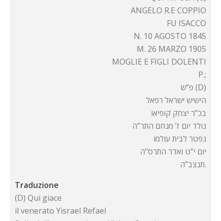
ANGELO R.E COPPIO
FU ISACCO
N. 10 AGOSTO 1845
M. 26 MARZO 1905
MOGLIE E FIGLI DOLENTI
P.;
פ”ש (D)
הישיש ישראל רפאל
בכ”ר יצחק קופיאו
נולד יום ז’ מנחם התר”ה
נפטר לבית עולמו
יום י”ט ואדר התרס”ה
תנצב”ה.
Traduzione
(D) Qui giace
il venerato Yisrael Refael