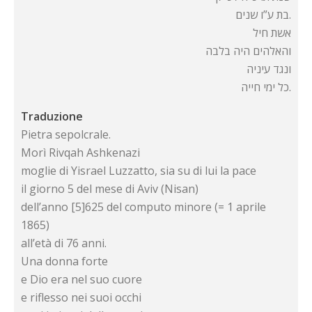
בת ע”ו שנים.
אשת חיל
והאלהים היה בלבה
ונגד עיניה
כל ימי חייה.
Traduzione
Pietra sepolcrale.
Morì Rivqah Ashkenazi
moglie di Yisrael Luzzatto, sia su di lui la pace
il giorno 5 del mese di Aviv (Nisan)
dell’anno [5]625 del computo minore (= 1 aprile
1865)
all’età di 76 anni.
Una donna forte
e Dio era nel suo cuore
e riflesso nei suoi occhi