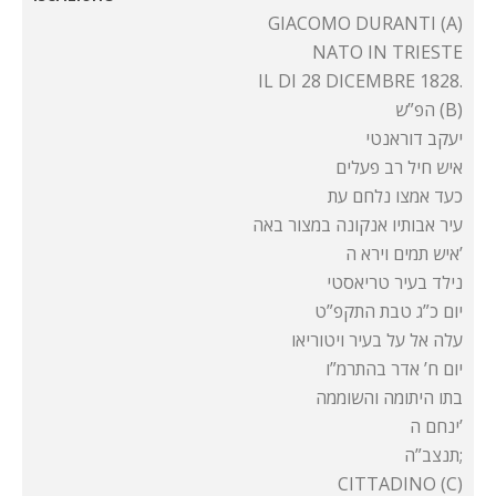
GIACOMO DURANTI (A)
NATO IN TRIESTE
IL DI 28 DICEMBRE 1828.
הפ”ש (B)
יעקב דוראנטי
איש חיל רב פעלים
כעד אמצו נלחם עת
עיר אבותיו אנקונה במצור באה
איש תמים וירא ה’
נילד בעיר טריאסטי
יום כ”ג טבת התקפ”ט
עלה אל על בעיר ויטוריאו
יום ח’ אדר בהתרמ”ו
בתו היתומה והשוממה
ינחם ה’
תנצב”ה;
CITTADINO (C)