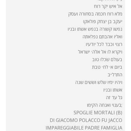
אל איש יקר רוח
מלא רוח חכמה בסחורה ועסק
יעקב בן יצחק פולאקו
נפשו קשורה בנפש אשתו ובניו
ואליו אהבתם נפלאתה
רצוי וכבד לכל יודעיו
ויקרא לו אל אלה׳ ישראל
בעולם שכלו טוב
ביום א׳ לח׳ טבת
התרל״ב
ויהיו ימיו שלש וששים שנה
אשתו ובניו
גל עד זה
בענוי ואנחה הקימו;
SPOGLIE MORTALI (B)
DI GIACOMO POLACCO FU JACCO
IMPAREGGIABILE PADRE FAMIGLIA