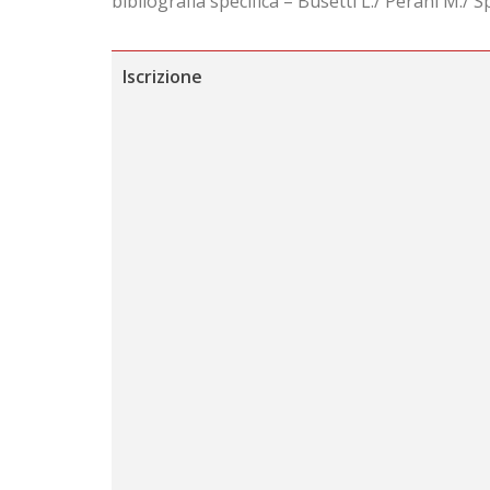
bibliografia specifica – Busetti L./ Perani M./
Iscrizione