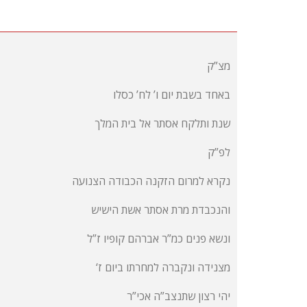
מצ”ק
באחד בשבת יום ו’ לח’ כסלו
שנת ותלקח אסתר אל בית המלך
לפ”ק
נקרא למרום הזקנה הכבודה הצנועה
והנכבדת מרת אסתר אשת הישיש
ונשא פנים כמ”ר אברהם קופיו ז”ל
‘מצנידה ונקברה למחרתו ביום ז
יהי רצון שתנצב”ה אכי”ר