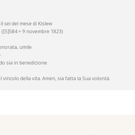
l sei del mese di Kislew
e” ([5]584 = 9 novembre 1823)
 onorata, umile
o
do sia in benedizione
 vincolo della vita. Amen, sia fatta la Sua volontà.