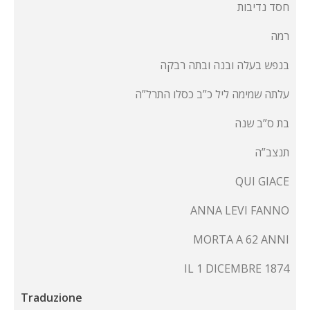
חסד נדיבות
רמה
בנפש בעלה ובנה ובתה רבקה
עלתה שמימה ליל כ”ב כסלו התרל”ה
בת ס”ב שנה
תנצב”ה
QUI GIACE
ANNA LEVI FANNO
MORTA A 62 ANNI
IL 1 DICEMBRE 1874
Traduzione