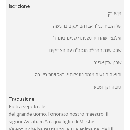
Iscrizione
מ[ש]”ק
של הגביר כמ”ר אברהם יעקב בר משה
‘ואלנצין שהחזיר נשמתו לשמים ביום ד
שבט שנת התרי”ב תנצב”ה עם הצדיקים
שבגן עדן אכי”ר
והוא היה נעים מזמר בתפלות ישראל וימת בשיבה
טובה זקן ושבע
Traduzione
Pietra sepolcrale
del grande uomo, l’onorato nostro maestro, il
signor Avraham Ya’aqov figlio di Moshe
Valenzin che ha restituito la sua anima nei cieli il