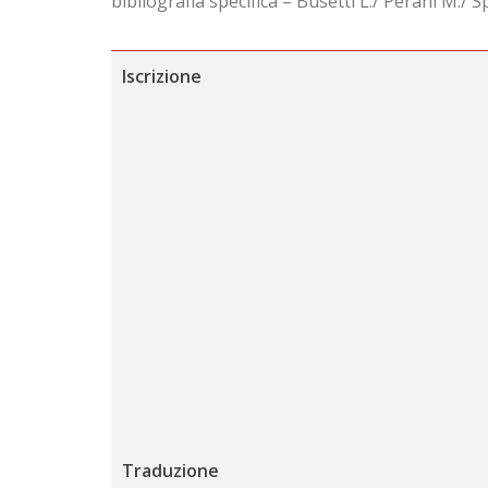
bibliografia specifica – Busetti L./ Perani M./
Iscrizione
Traduzione