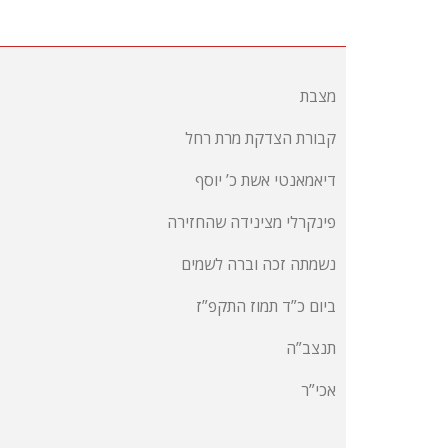
מצבת
קבורת הצדקת מרת רחל
דיאמאנטי אשת כ’ יוסף
פינקרלי מצינידה שהחזירה
נשמתה זכה וברה לשמים
ביום כ”ד תמוז התקפ”ז
תנצב”ה
אכי”ר