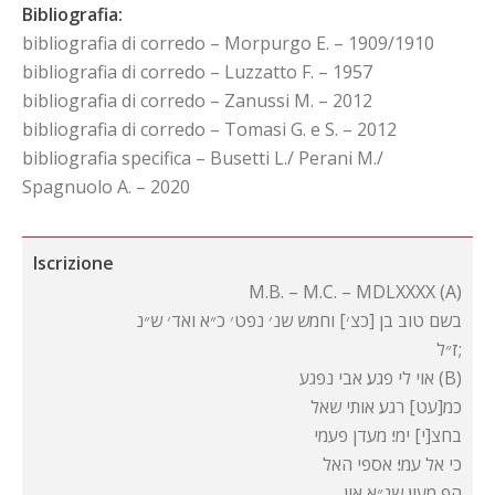
Bibliografia:
bibliografia di corredo – Morpurgo E. – 1909/1910
bibliografia di corredo – Luzzatto F. – 1957
bibliografia di corredo – Zanussi M. – 2012
bibliografia di corredo – Tomasi G. e S. – 2012
bibliografia specifica – Busetti L./ Perani M./
Spagnuolo A. – 2020
Iscrizione
M.B. – M.C. – MDLXXXX (A)
בשם טוב בן [כצ׳] וחמש שנ׳ נפט׳ כ״א ואד׳ ש״נ
ז״ל;
אוי לי פגע׃ אבי נפגע (B)
כמ[עט] רגע׃ אותי שאל
בחצ[י] ימי׃ מעדן פעמי
כי אל עמי׃ אספי האל
הף מעון׃ שנ״א און