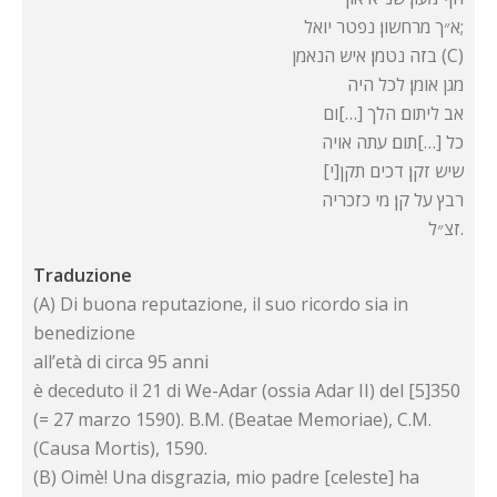
א״ך מרחשון׃ נפטר יואל;
בזה נטמן׃ איש הנאמן (C)
מגן אומן׃ לכל היה
אב ליתום׃ הלך […]ום
כל […]תום׃ עתה אויה
[י]שיש זקן׃ דכים תקן
רבץ על קן׃ מי כזכריה
זצ״ל.
Traduzione
(A) Di buona reputazione, il suo ricordo sia in
benedizione
all’età di circa 95 anni
è deceduto il 21 di We-Adar (ossia Adar II) del [5]350
(= 27 marzo 1590). B.M. (Beatae Memoriae), C.M.
(Causa Mortis), 1590.
(B) Oimè! Una disgrazia, mio padre [celeste] ha