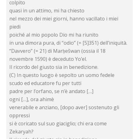
colpito
quasi in un attimo, mi ha chiesto
nel mezzo dei miei giorni, hanno vacillato i miei
piedi
poiché al mio popolo Dio mi ha riunito
in una dimora pura, di “odio” (= [5]351) dell’iniquità.
“Davvero” (= 21) di Marḥešwan (ossia il 18
novembre 1590) è deceduto Yo’el.
Il ricordo del giusto sia in benedizione.
(C) In questo luogo è sepolto un uomo fedele
scudo ed educatore fu per tutti
padre per l’orfano, se n’è andato […]
ogni […], ora ahimè
venerabile e anziano, [dopo aver] sostenuto gli
oppressi
si è coricato sul suo giaciglio; chi era come
Zekaryah?