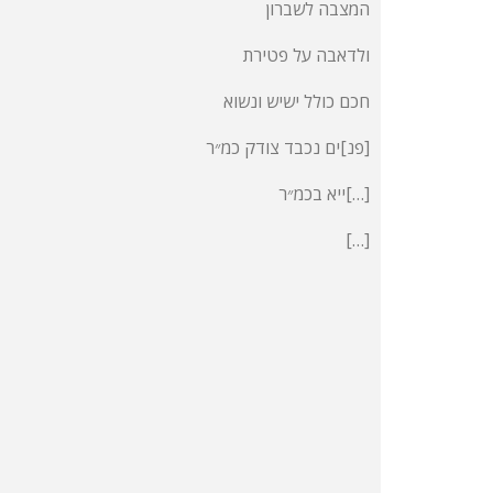
המצבה לשברון
ולדאבה על פטירת
חכם כולל ישיש ונשוא
פנ]ים נכבד צודק כמ״ר]
ייא בכמ״ר[…]
[…]