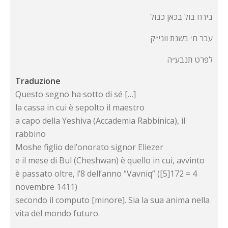
בירח בול בכאן כבול
עבר ח׳ בשנת ווני״ק
לפרט תנבע״ה
Traduzione
Questo segno ha sotto di sé […]
la cassa in cui è sepolto il maestro
a capo della Yeshiva (Accademia Rabbinica), il
rabbino
Moshe figlio del’onorato signor Eliezer
e il mese di Bul (Cheshwan) è quello in cui, avvinto
è passato oltre, l’8 dell’anno “Vavniq” ([5]172 = 4
novembre 1411)
secondo il computo [minore]. Sia la sua anima nella
vita del mondo futuro.