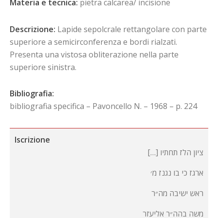
Materia e tecnica:
pietra calcarea/ incisione
Descrizione:
Lapide sepolcrale rettangolare con parte
superiore a semicirconferenza e bordi rialzati.
Presenta una vistosa obliterazione nella parte
superiore sinistra.
Bibliografia:
bibliografia specifica – Pavoncello N. – 1968 – p. 224
Iscrizione
[…] ציון הלז תחתיו
ארגז כי בו נגנז מ׳
ראש ישיבה מה״ר
משה בהה״ר אליעזר