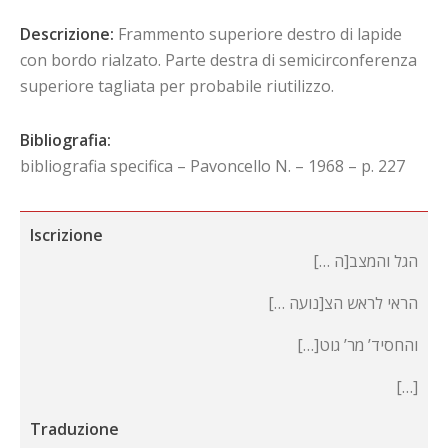
Descrizione:
Frammento superiore destro di lapide
con bordo rialzato. Parte destra di semicirconferenza
superiore tagliata per probabile riutilizzo.
Bibliografia:
bibliografia specifica – Pavoncello N. – 1968 – p. 227
Iscrizione
[… הגל והמצב[ה
[… הראי לראש הצ[נועה
[…]והחסיד’ מר’ גוט
[…]
Traduzione