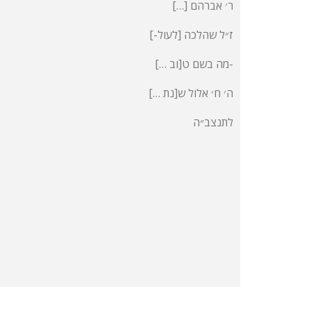
[…] ר׳ אברהם
[-ז״ל שהלכה [לעול
[… מה בשם ט[וב-
[… ה׳ ח׳ אלול ש[נת
לתנצב״ה