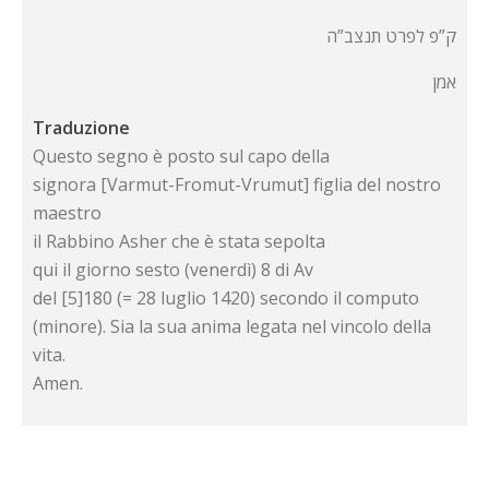
ק”פ לפרט תנצב”ה
אמן
Traduzione
Questo segno è posto sul capo della
signora [Varmut-Fromut-Vrumut] figlia del nostro
maestro
il Rabbino Asher che è stata sepolta
qui il giorno sesto (venerdì) 8 di Av
del [5]180 (= 28 luglio 1420) secondo il computo
(minore). Sia la sua anima legata nel vincolo della
vita.
Amen.