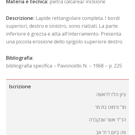
Materia e tecnica:
pietra calcarea/ incisione
Descrizione:
Lapide rettangolare completa. I bordi
superiori, destro e sinistro, sono rialzati. La parte
inferiore è grezza e atta all'interramento. Presenta
una piccola erosione dello spigolo superiore destro.
Bibliografia:
bibliografia specifica – Pavoncello N. – 1968 – p. 225
Iscrizione
ציון הלז לראשה
‘מר’ ורמוט בת מו
הר”ר אשר שנקברה
פה ביום ו’ ח’ אב