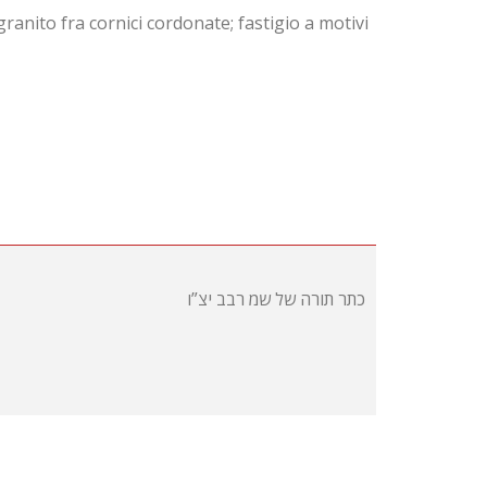
anito fra cornici cordonate; fastigio a motivi
כתר תורה של שמ רבב יצ”ו