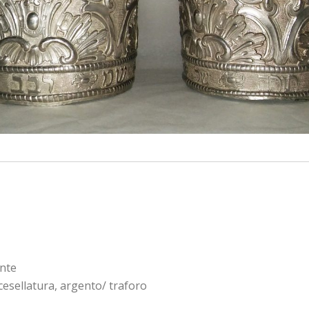
onte
esellatura, argento/ traforo